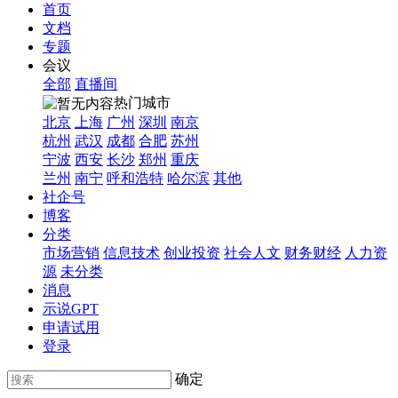
首页
文档
专题
会议
全部
直播间
热门城市
北京
上海
广州
深圳
南京
杭州
武汉
成都
合肥
苏州
宁波
西安
长沙
郑州
重庆
兰州
南宁
呼和浩特
哈尔滨
其他
社企号
博客
分类
市场营销
信息技术
创业投资
社会人文
财务财经
人力资
源
未分类
消息
示说GPT
申请试用
登录
确定