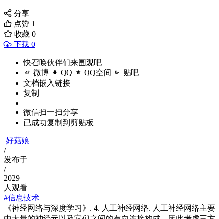
分享
点赞
1
收藏
0
下载 0
快召唤伙伴们来围观吧
微博
QQ
QQ空间
贴吧
文档嵌入链接
复制
微信扫一扫分享
已成功复制到剪贴板
好菇娘
/
发布于
/
2029
人观看
#信息技术
《神经网络与深度学习》. 4. 人工神经网络. 人工神经网络主要
由大量的神经元以及它们之间的有向连接构成。因此考虑三方