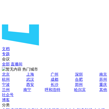
文档
专题
会议
全部
直播间
热门城市
北京
上海
广州
深圳
南京
杭州
武汉
成都
合肥
苏州
宁波
西安
长沙
郑州
重庆
兰州
南宁
呼和浩特
哈尔滨
其他
社企号
博客
分类