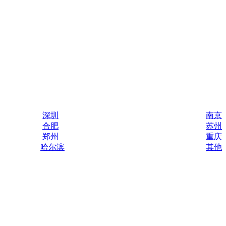
深圳
南京
合肥
苏州
郑州
重庆
哈尔滨
其他