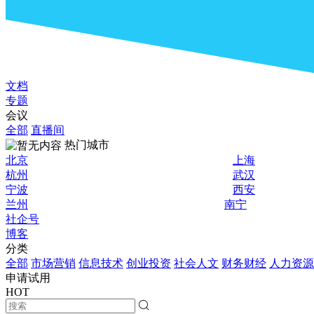
文档
专题
会议
全部
直播间
热门城市
北京
上海
杭州
武汉
宁波
西安
兰州
南宁
社企号
博客
分类
全部
市场营销
信息技术
创业投资
社会人文
财务财经
人力资源
申请试用
HOT