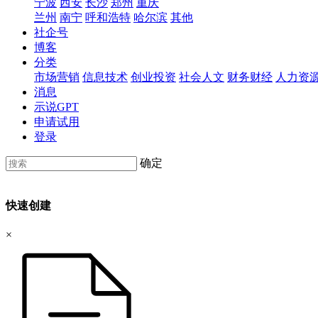
宁波
西安
长沙
郑州
重庆
兰州
南宁
呼和浩特
哈尔滨
其他
社企号
博客
分类
市场营销
信息技术
创业投资
社会人文
财务财经
人力资
消息
示说GPT
申请试用
登录
确定
快速创建
×