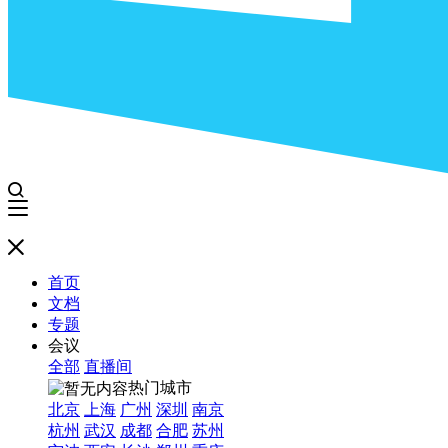
首页
文档
专题
会议
全部
直播间
热门城市
北京
上海
广州
深圳
南京
杭州
武汉
成都
合肥
苏州