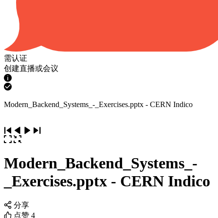
需认证
创建直播或会议
Modern_Backend_Systems_-_Exercises.pptx - CERN Indico
Modern_Backend_Systems_-
_Exercises.pptx - CERN Indico
分享
点赞
4