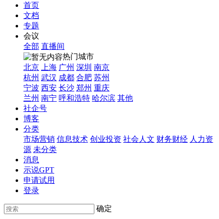
首页
文档
专题
会议
全部
直播间
热门城市
北京
上海
广州
深圳
南京
杭州
武汉
成都
合肥
苏州
宁波
西安
长沙
郑州
重庆
兰州
南宁
呼和浩特
哈尔滨
其他
社企号
博客
分类
市场营销
信息技术
创业投资
社会人文
财务财经
人力资
源
未分类
消息
示说GPT
申请试用
登录
确定