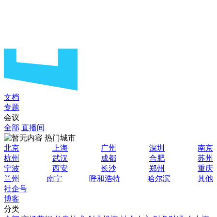
文档
专题
会议
全部
直播间
热门城市
北京
上海
广州
深圳
南京
杭州
武汉
成都
合肥
苏州
宁波
西安
长沙
郑州
重庆
兰州
南宁
呼和浩特
哈尔滨
其他
社企号
博客
分类