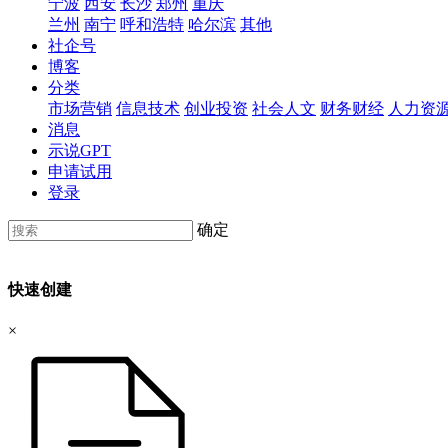
宁波
西安
长沙
郑州
重庆
兰州
南宁
呼和浩特
哈尔滨
其他
社企号
博客
分类
市场营销
信息技术
创业投资
社会人文
财务财经
人力资
消息
示说GPT
申请试用
登录
确定
快速创建
×