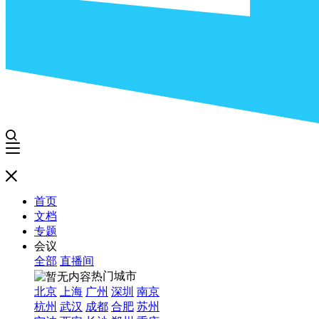
首页
文档
专题
会议
全部
直播间
热门城市
北京
上海
广州
深圳
南京
杭州
武汉
成都
合肥
苏州