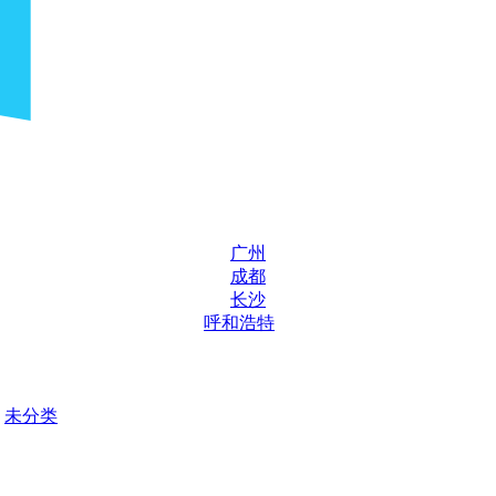
广州
成都
长沙
呼和浩特
未分类