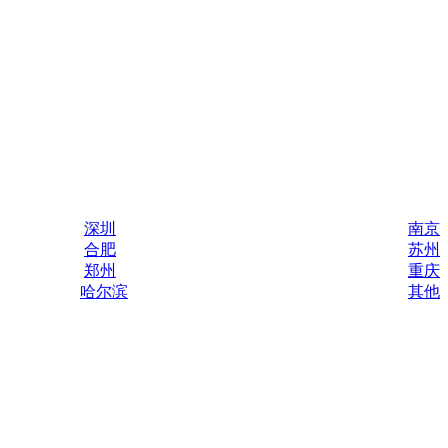
深圳
南京
合肥
苏州
郑州
重庆
哈尔滨
其他