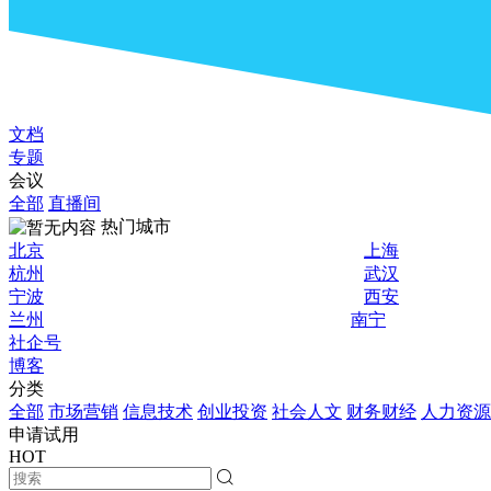
文档
专题
会议
全部
直播间
热门城市
北京
上海
杭州
武汉
宁波
西安
兰州
南宁
社企号
博客
分类
全部
市场营销
信息技术
创业投资
社会人文
财务财经
人力资源
申请试用
HOT