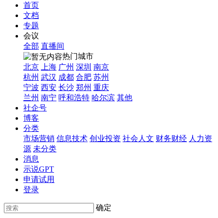
首页
文档
专题
会议
全部
直播间
热门城市
北京
上海
广州
深圳
南京
杭州
武汉
成都
合肥
苏州
宁波
西安
长沙
郑州
重庆
兰州
南宁
呼和浩特
哈尔滨
其他
社企号
博客
分类
市场营销
信息技术
创业投资
社会人文
财务财经
人力资
源
未分类
消息
示说GPT
申请试用
登录
确定