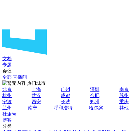
文档
专题
会议
全部
直播间
热门城市
北京
上海
广州
深圳
南京
杭州
武汉
成都
合肥
苏州
宁波
西安
长沙
郑州
重庆
兰州
南宁
呼和浩特
哈尔滨
其他
社企号
博客
分类