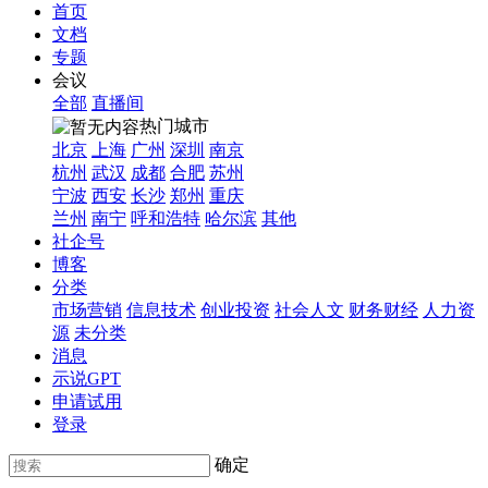
首页
文档
专题
会议
全部
直播间
热门城市
北京
上海
广州
深圳
南京
杭州
武汉
成都
合肥
苏州
宁波
西安
长沙
郑州
重庆
兰州
南宁
呼和浩特
哈尔滨
其他
社企号
博客
分类
市场营销
信息技术
创业投资
社会人文
财务财经
人力资
源
未分类
消息
示说GPT
申请试用
登录
确定