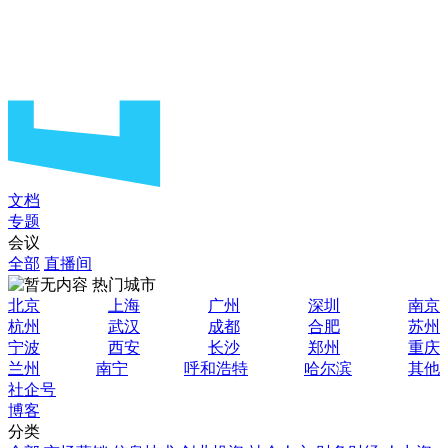
文档
专题
会议
全部
直播间
热门城市
北京
上海
广州
深圳
南京
杭州
武汉
成都
合肥
苏州
宁波
西安
长沙
郑州
重庆
兰州
南宁
呼和浩特
哈尔滨
其他
社企号
博客
分类