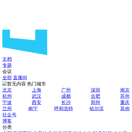
文档
专题
会议
全部
直播间
热门城市
北京
上海
广州
深圳
南京
杭州
武汉
成都
合肥
苏州
宁波
西安
长沙
郑州
重庆
兰州
南宁
呼和浩特
哈尔滨
其他
社企号
博客
分类