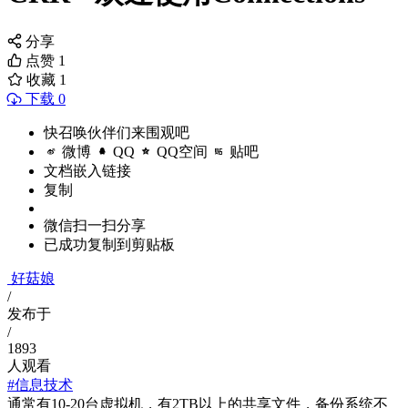
分享
点赞
1
收藏
1
下载 0
快召唤伙伴们来围观吧
微博
QQ
QQ空间
贴吧
文档嵌入链接
复制
微信扫一扫分享
已成功复制到剪贴板
好菇娘
/
发布于
/
1893
人观看
#信息技术
通常有10-20台虚拟机，有2TB以上的共享文件，备份系统不