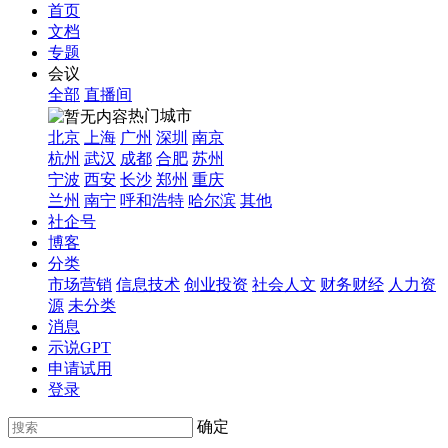
首页
文档
专题
会议
全部
直播间
热门城市
北京
上海
广州
深圳
南京
杭州
武汉
成都
合肥
苏州
宁波
西安
长沙
郑州
重庆
兰州
南宁
呼和浩特
哈尔滨
其他
社企号
博客
分类
市场营销
信息技术
创业投资
社会人文
财务财经
人力资
源
未分类
消息
示说GPT
申请试用
登录
确定