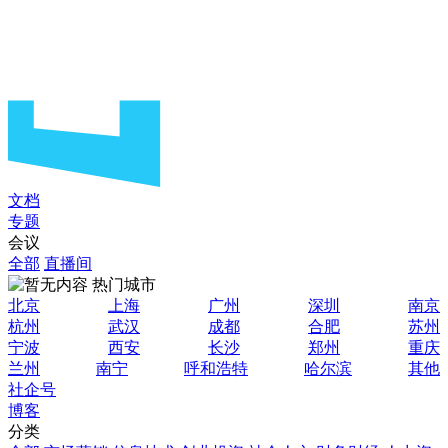
文档
专题
会议
全部
直播间
热门城市
北京
上海
广州
深圳
南京
杭州
武汉
成都
合肥
苏州
宁波
西安
长沙
郑州
重庆
兰州
南宁
呼和浩特
哈尔滨
其他
社企号
博客
分类