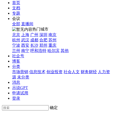
首页
文档
专题
会议
全部
直播间
热门城市
北京
上海
广州
深圳
南京
杭州
武汉
成都
合肥
苏州
宁波
西安
长沙
郑州
重庆
兰州
南宁
呼和浩特
哈尔滨
其他
社企号
博客
分类
市场营销
信息技术
创业投资
社会人文
财务财经
人力资
源
未分类
消息
示说GPT
申请试用
登录
确定