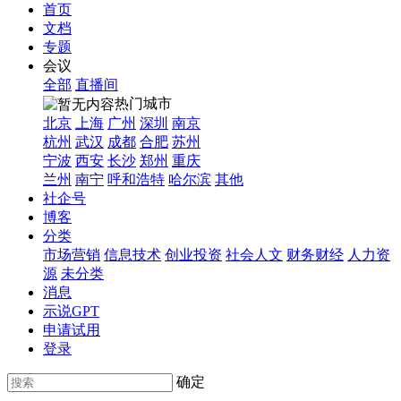
首页
文档
专题
会议
全部
直播间
热门城市
北京
上海
广州
深圳
南京
杭州
武汉
成都
合肥
苏州
宁波
西安
长沙
郑州
重庆
兰州
南宁
呼和浩特
哈尔滨
其他
社企号
博客
分类
市场营销
信息技术
创业投资
社会人文
财务财经
人力资
源
未分类
消息
示说GPT
申请试用
登录
确定