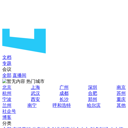
文档
专题
会议
全部
直播间
热门城市
北京
上海
广州
深圳
南京
杭州
武汉
成都
合肥
苏州
宁波
西安
长沙
郑州
重庆
兰州
南宁
呼和浩特
哈尔滨
其他
社企号
博客
分类