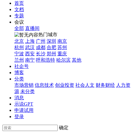
首页
文档
专题
会议
全部
直播间
热门城市
北京
上海
广州
深圳
南京
杭州
武汉
成都
合肥
苏州
宁波
西安
长沙
郑州
重庆
兰州
南宁
呼和浩特
哈尔滨
其他
社企号
博客
分类
市场营销
信息技术
创业投资
社会人文
财务财经
人力资
源
未分类
消息
示说GPT
申请试用
登录
确定