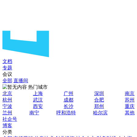
文档
专题
会议
全部
直播间
热门城市
北京
上海
广州
深圳
南京
杭州
武汉
成都
合肥
苏州
宁波
西安
长沙
郑州
重庆
兰州
南宁
呼和浩特
哈尔滨
其他
社企号
博客
分类