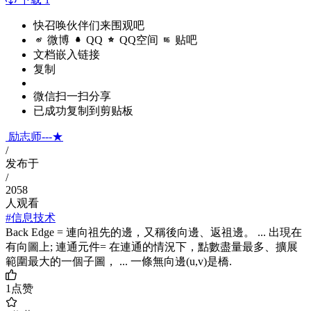
快召唤伙伴们来围观吧
微博
QQ
QQ空间
贴吧
文档嵌入链接
复制
微信扫一扫分享
已成功复制到剪贴板
励志师---★
/
发布于
/
2058
人观看
#信息技术
Back Edge = 連向祖先的邊，又稱後向邊、返祖邊。 ... 出現在
有向圖上; 連通元件= 在連通的情況下，點數盡量最多、擴展
範圍最大的一個子圖， ... 一條無向邊(u,v)是橋.
1
点赞