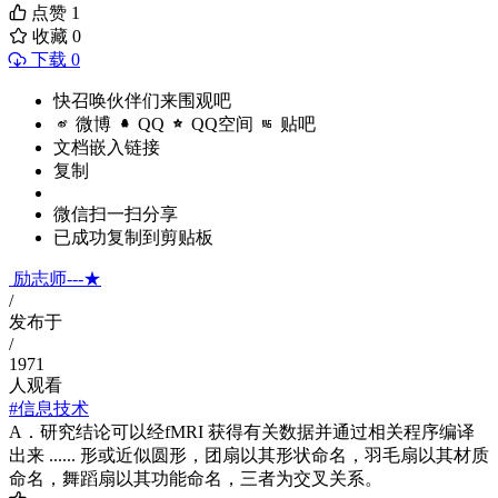
点赞
1
收藏
0
下载 0
快召唤伙伴们来围观吧
微博
QQ
QQ空间
贴吧
文档嵌入链接
复制
微信扫一扫分享
已成功复制到剪贴板
励志师---★
/
发布于
/
1971
人观看
#信息技术
A．研究结论可以经fMRI 获得有关数据并通过相关程序编译
出来 ...... 形或近似圆形，团扇以其形状命名，羽毛扇以其材质
命名，舞蹈扇以其功能命名，三者为交叉关系。