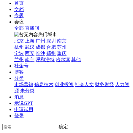
首页
文档
专题
会议
全部
直播间
热门城市
北京
上海
广州
深圳
南京
杭州
武汉
成都
合肥
苏州
宁波
西安
长沙
郑州
重庆
兰州
南宁
呼和浩特
哈尔滨
其他
社企号
博客
分类
市场营销
信息技术
创业投资
社会人文
财务财经
人力资
源
未分类
消息
示说GPT
申请试用
登录
确定