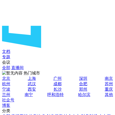
文档
专题
会议
全部
直播间
热门城市
北京
上海
广州
深圳
南京
杭州
武汉
成都
合肥
苏州
宁波
西安
长沙
郑州
重庆
兰州
南宁
呼和浩特
哈尔滨
其他
社企号
博客
分类