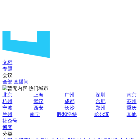
文档
专题
会议
全部
直播间
热门城市
北京
上海
广州
深圳
南京
杭州
武汉
成都
合肥
苏州
宁波
西安
长沙
郑州
重庆
兰州
南宁
呼和浩特
哈尔滨
其他
社企号
博客
分类