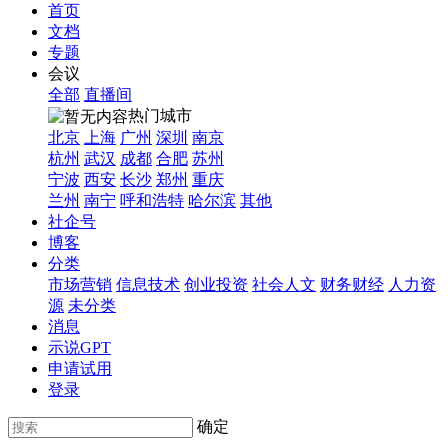
首页
文档
专题
会议
全部
直播间
热门城市
北京
上海
广州
深圳
南京
杭州
武汉
成都
合肥
苏州
宁波
西安
长沙
郑州
重庆
兰州
南宁
呼和浩特
哈尔滨
其他
社企号
博客
分类
市场营销
信息技术
创业投资
社会人文
财务财经
人力资
源
未分类
消息
示说GPT
申请试用
登录
确定