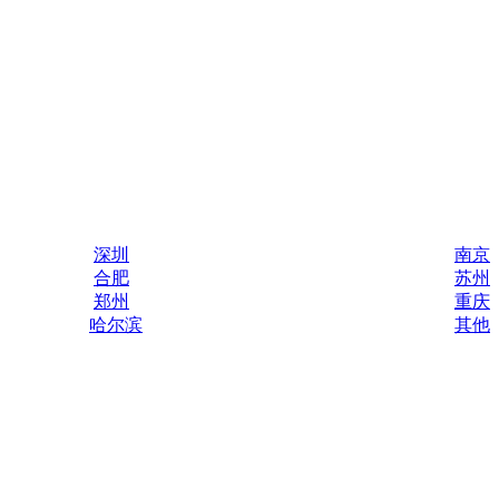
深圳
南京
合肥
苏州
郑州
重庆
哈尔滨
其他