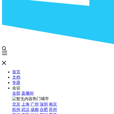
首页
文档
专题
会议
全部
直播间
热门城市
北京
上海
广州
深圳
南京
杭州
武汉
成都
合肥
苏州