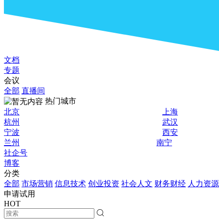
文档
专题
会议
全部
直播间
热门城市
北京
上海
杭州
武汉
宁波
西安
兰州
南宁
社企号
博客
分类
全部
市场营销
信息技术
创业投资
社会人文
财务财经
人力资源
申请试用
HOT