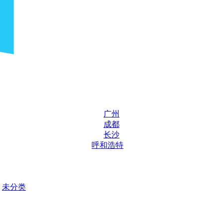
广州
成都
长沙
呼和浩特
未分类