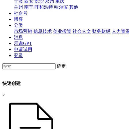
宁波
西安
长沙
郑州
重庆
兰州
南宁
呼和浩特
哈尔滨
其他
社企号
博客
分类
市场营销
信息技术
创业投资
社会人文
财务财经
人力资
消息
示说GPT
申请试用
登录
确定
快速创建
×