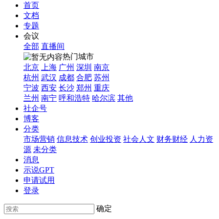
首页
文档
专题
会议
全部
直播间
热门城市
北京
上海
广州
深圳
南京
杭州
武汉
成都
合肥
苏州
宁波
西安
长沙
郑州
重庆
兰州
南宁
呼和浩特
哈尔滨
其他
社企号
博客
分类
市场营销
信息技术
创业投资
社会人文
财务财经
人力资
源
未分类
消息
示说GPT
申请试用
登录
确定