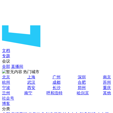
文档
专题
会议
全部
直播间
热门城市
北京
上海
广州
深圳
南京
杭州
武汉
成都
合肥
苏州
宁波
西安
长沙
郑州
重庆
兰州
南宁
呼和浩特
哈尔滨
其他
社企号
博客
分类