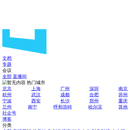
文档
专题
会议
全部
直播间
热门城市
北京
上海
广州
深圳
南京
杭州
武汉
成都
合肥
苏州
宁波
西安
长沙
郑州
重庆
兰州
南宁
呼和浩特
哈尔滨
其他
社企号
博客
分类