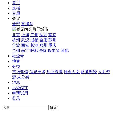
首页
文档
专题
会议
全部
直播间
热门城市
北京
上海
广州
深圳
南京
杭州
武汉
成都
合肥
苏州
宁波
西安
长沙
郑州
重庆
兰州
南宁
呼和浩特
哈尔滨
其他
社企号
博客
分类
市场营销
信息技术
创业投资
社会人文
财务财经
人力资
源
未分类
消息
示说GPT
申请试用
登录
确定