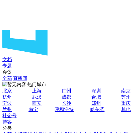
文档
专题
会议
全部
直播间
热门城市
北京
上海
广州
深圳
南京
杭州
武汉
成都
合肥
苏州
宁波
西安
长沙
郑州
重庆
兰州
南宁
呼和浩特
哈尔滨
其他
社企号
博客
分类