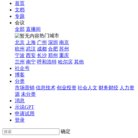
首页
文档
专题
会议
全部
直播间
热门城市
北京
上海
广州
深圳
南京
杭州
武汉
成都
合肥
苏州
宁波
西安
长沙
郑州
重庆
兰州
南宁
呼和浩特
哈尔滨
其他
社企号
博客
分类
市场营销
信息技术
创业投资
社会人文
财务财经
人力资
源
未分类
消息
示说GPT
申请试用
登录
确定