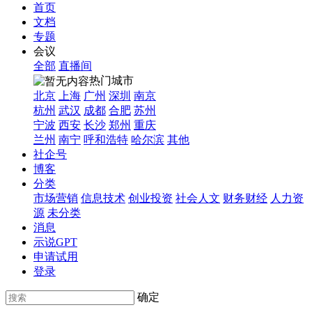
首页
文档
专题
会议
全部
直播间
热门城市
北京
上海
广州
深圳
南京
杭州
武汉
成都
合肥
苏州
宁波
西安
长沙
郑州
重庆
兰州
南宁
呼和浩特
哈尔滨
其他
社企号
博客
分类
市场营销
信息技术
创业投资
社会人文
财务财经
人力资
源
未分类
消息
示说GPT
申请试用
登录
确定