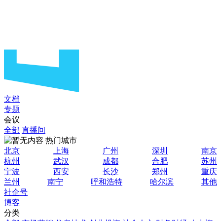
文档
专题
会议
全部
直播间
热门城市
北京
上海
广州
深圳
南京
杭州
武汉
成都
合肥
苏州
宁波
西安
长沙
郑州
重庆
兰州
南宁
呼和浩特
哈尔滨
其他
社企号
博客
分类