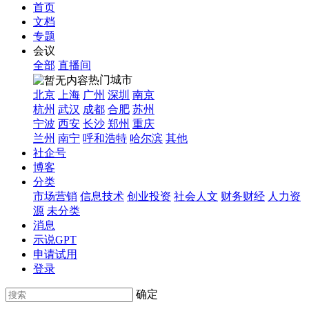
首页
文档
专题
会议
全部
直播间
热门城市
北京
上海
广州
深圳
南京
杭州
武汉
成都
合肥
苏州
宁波
西安
长沙
郑州
重庆
兰州
南宁
呼和浩特
哈尔滨
其他
社企号
博客
分类
市场营销
信息技术
创业投资
社会人文
财务财经
人力资
源
未分类
消息
示说GPT
申请试用
登录
确定