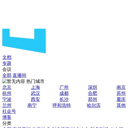
文档
专题
会议
全部
直播间
热门城市
北京
上海
广州
深圳
南京
杭州
武汉
成都
合肥
苏州
宁波
西安
长沙
郑州
重庆
兰州
南宁
呼和浩特
哈尔滨
其他
社企号
博客
分类