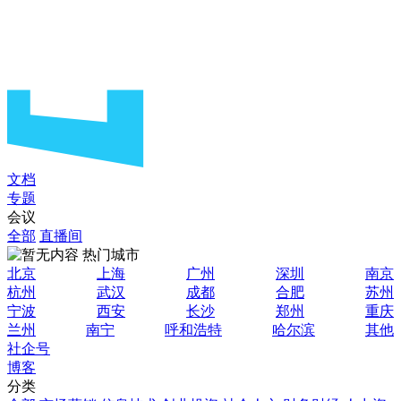
文档
专题
会议
全部
直播间
热门城市
北京
上海
广州
深圳
南京
杭州
武汉
成都
合肥
苏州
宁波
西安
长沙
郑州
重庆
兰州
南宁
呼和浩特
哈尔滨
其他
社企号
博客
分类