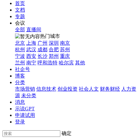
首页
文档
专题
会议
全部
直播间
热门城市
北京
上海
广州
深圳
南京
杭州
武汉
成都
合肥
苏州
宁波
西安
长沙
郑州
重庆
兰州
南宁
呼和浩特
哈尔滨
其他
社企号
博客
分类
市场营销
信息技术
创业投资
社会人文
财务财经
人力资
源
未分类
消息
示说GPT
申请试用
登录
确定