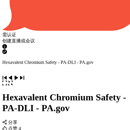
需认证
创建直播或会议
Hexavalent Chromium Safety - PA-DLI - PA.gov
Hexavalent Chromium Safety -
PA-DLI - PA.gov
分享
点赞
4