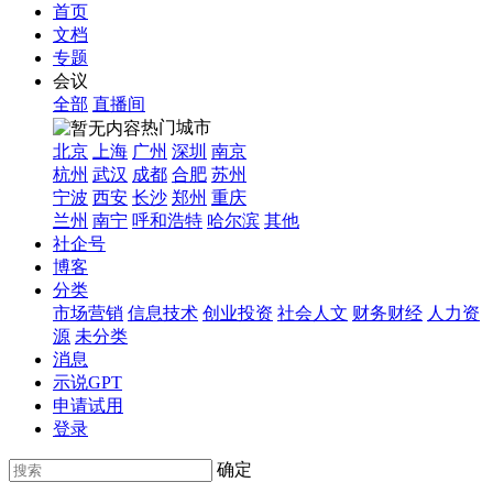
首页
文档
专题
会议
全部
直播间
热门城市
北京
上海
广州
深圳
南京
杭州
武汉
成都
合肥
苏州
宁波
西安
长沙
郑州
重庆
兰州
南宁
呼和浩特
哈尔滨
其他
社企号
博客
分类
市场营销
信息技术
创业投资
社会人文
财务财经
人力资
源
未分类
消息
示说GPT
申请试用
登录
确定