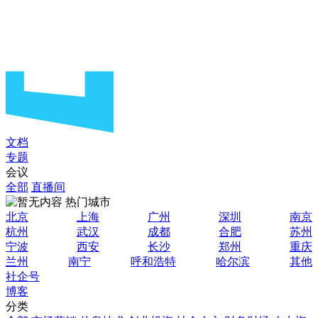
文档
专题
会议
全部
直播间
热门城市
北京
上海
广州
深圳
南京
杭州
武汉
成都
合肥
苏州
宁波
西安
长沙
郑州
重庆
兰州
南宁
呼和浩特
哈尔滨
其他
社企号
博客
分类