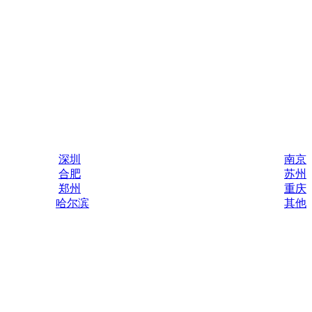
深圳
南京
合肥
苏州
郑州
重庆
哈尔滨
其他