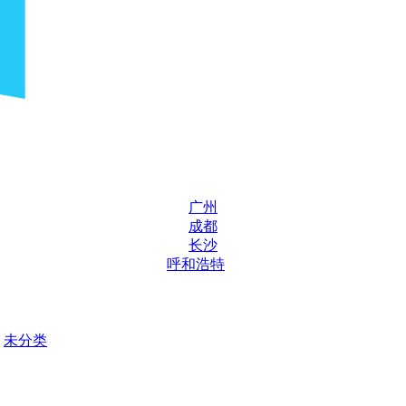
广州
成都
长沙
呼和浩特
未分类