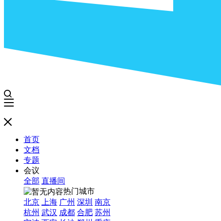
首页
文档
专题
会议
全部
直播间
热门城市
北京
上海
广州
深圳
南京
杭州
武汉
成都
合肥
苏州