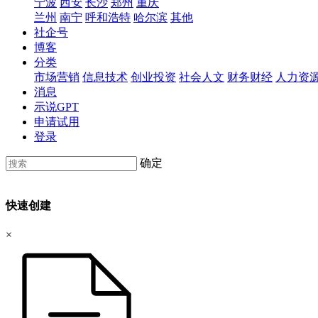
宁波
西安
长沙
郑州
重庆
兰州
南宁
呼和浩特
哈尔滨
其他
社企号
博客
分类
市场营销
信息技术
创业投资
社会人文
财务财经
人力资
消息
示说GPT
申请试用
登录
确定
快速创建
×