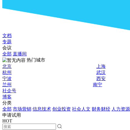
文档
专题
会议
全部
直播间
热门城市
北京
上海
杭州
武汉
宁波
西安
兰州
南宁
社企号
博客
分类
全部
市场营销
信息技术
创业投资
社会人文
财务财经
人力资源
申请试用
HOT