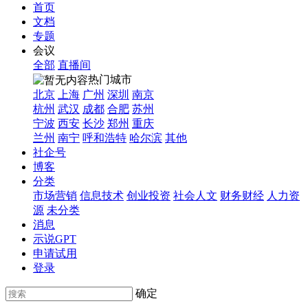
首页
文档
专题
会议
全部
直播间
热门城市
北京
上海
广州
深圳
南京
杭州
武汉
成都
合肥
苏州
宁波
西安
长沙
郑州
重庆
兰州
南宁
呼和浩特
哈尔滨
其他
社企号
博客
分类
市场营销
信息技术
创业投资
社会人文
财务财经
人力资
源
未分类
消息
示说GPT
申请试用
登录
确定