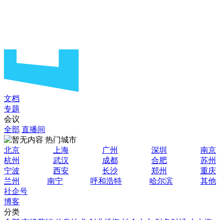
文档
专题
会议
全部
直播间
热门城市
北京
上海
广州
深圳
南京
杭州
武汉
成都
合肥
苏州
宁波
西安
长沙
郑州
重庆
兰州
南宁
呼和浩特
哈尔滨
其他
社企号
博客
分类