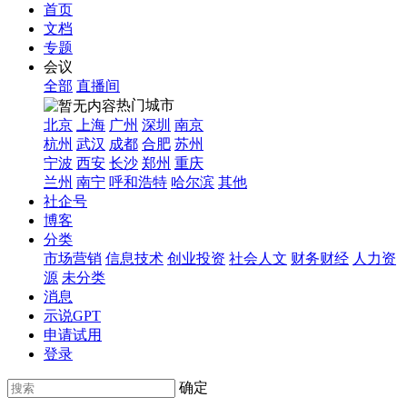
首页
文档
专题
会议
全部
直播间
热门城市
北京
上海
广州
深圳
南京
杭州
武汉
成都
合肥
苏州
宁波
西安
长沙
郑州
重庆
兰州
南宁
呼和浩特
哈尔滨
其他
社企号
博客
分类
市场营销
信息技术
创业投资
社会人文
财务财经
人力资
源
未分类
消息
示说GPT
申请试用
登录
确定