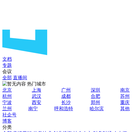
文档
专题
会议
全部
直播间
热门城市
北京
上海
广州
深圳
南京
杭州
武汉
成都
合肥
苏州
宁波
西安
长沙
郑州
重庆
兰州
南宁
呼和浩特
哈尔滨
其他
社企号
博客
分类