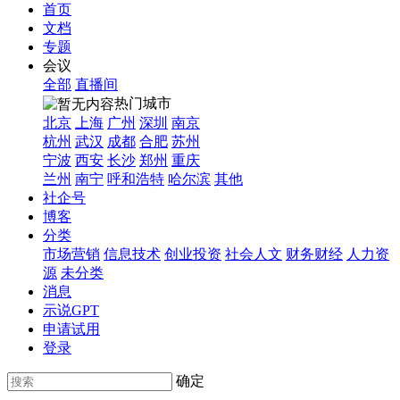
首页
文档
专题
会议
全部
直播间
热门城市
北京
上海
广州
深圳
南京
杭州
武汉
成都
合肥
苏州
宁波
西安
长沙
郑州
重庆
兰州
南宁
呼和浩特
哈尔滨
其他
社企号
博客
分类
市场营销
信息技术
创业投资
社会人文
财务财经
人力资
源
未分类
消息
示说GPT
申请试用
登录
确定