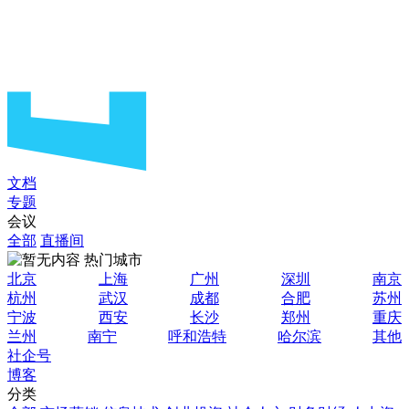
文档
专题
会议
全部
直播间
热门城市
北京
上海
广州
深圳
南京
杭州
武汉
成都
合肥
苏州
宁波
西安
长沙
郑州
重庆
兰州
南宁
呼和浩特
哈尔滨
其他
社企号
博客
分类