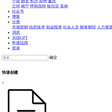
宁波
西安
长沙
郑州
重庆
兰州
南宁
呼和浩特
哈尔滨
其他
社企号
博客
分类
市场营销
信息技术
创业投资
社会人文
财务财经
人力资
消息
示说GPT
申请试用
登录
确定
快速创建
×