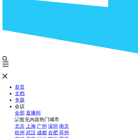
首页
文档
专题
会议
全部
直播间
热门城市
北京
上海
广州
深圳
南京
杭州
武汉
成都
合肥
苏州