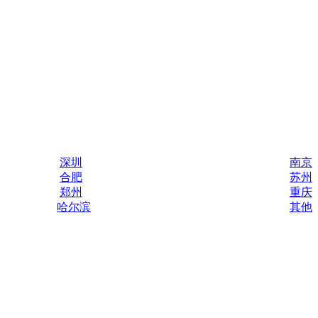
深圳
南京
合肥
苏州
郑州
重庆
哈尔滨
其他