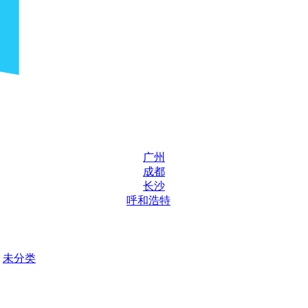
广州
成都
长沙
呼和浩特
未分类