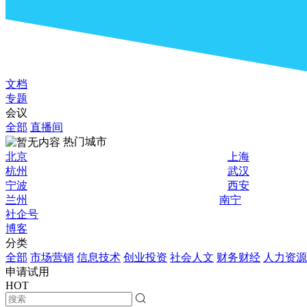
文档
专题
会议
全部
直播间
热门城市
北京
上海
杭州
武汉
宁波
西安
兰州
南宁
社企号
博客
分类
全部
市场营销
信息技术
创业投资
社会人文
财务财经
人力资源
申请试用
HOT