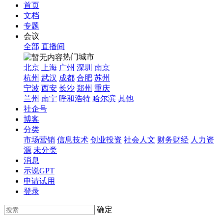
首页
文档
专题
会议
全部
直播间
热门城市
北京
上海
广州
深圳
南京
杭州
武汉
成都
合肥
苏州
宁波
西安
长沙
郑州
重庆
兰州
南宁
呼和浩特
哈尔滨
其他
社企号
博客
分类
市场营销
信息技术
创业投资
社会人文
财务财经
人力资
源
未分类
消息
示说GPT
申请试用
登录
确定