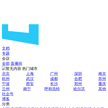
文档
专题
会议
全部
直播间
热门城市
北京
上海
广州
深圳
南京
杭州
武汉
成都
合肥
苏州
宁波
西安
长沙
郑州
重庆
兰州
南宁
呼和浩特
哈尔滨
其他
社企号
博客
分类