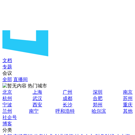
文档
专题
会议
全部
直播间
热门城市
北京
上海
广州
深圳
南京
杭州
武汉
成都
合肥
苏州
宁波
西安
长沙
郑州
重庆
兰州
南宁
呼和浩特
哈尔滨
其他
社企号
博客
分类