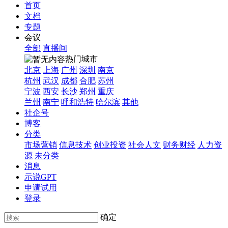
首页
文档
专题
会议
全部
直播间
热门城市
北京
上海
广州
深圳
南京
杭州
武汉
成都
合肥
苏州
宁波
西安
长沙
郑州
重庆
兰州
南宁
呼和浩特
哈尔滨
其他
社企号
博客
分类
市场营销
信息技术
创业投资
社会人文
财务财经
人力资
源
未分类
消息
示说GPT
申请试用
登录
确定