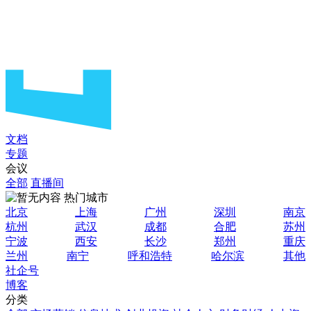
文档
专题
会议
全部
直播间
热门城市
北京
上海
广州
深圳
南京
杭州
武汉
成都
合肥
苏州
宁波
西安
长沙
郑州
重庆
兰州
南宁
呼和浩特
哈尔滨
其他
社企号
博客
分类