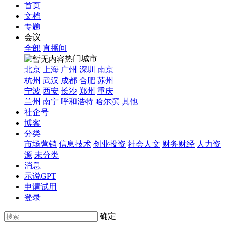
首页
文档
专题
会议
全部
直播间
热门城市
北京
上海
广州
深圳
南京
杭州
武汉
成都
合肥
苏州
宁波
西安
长沙
郑州
重庆
兰州
南宁
呼和浩特
哈尔滨
其他
社企号
博客
分类
市场营销
信息技术
创业投资
社会人文
财务财经
人力资
源
未分类
消息
示说GPT
申请试用
登录
确定