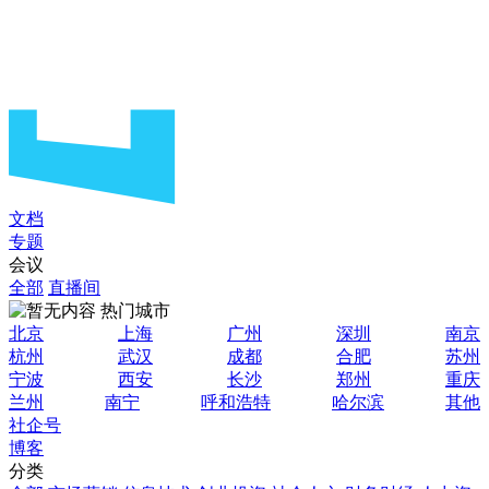
文档
专题
会议
全部
直播间
热门城市
北京
上海
广州
深圳
南京
杭州
武汉
成都
合肥
苏州
宁波
西安
长沙
郑州
重庆
兰州
南宁
呼和浩特
哈尔滨
其他
社企号
博客
分类