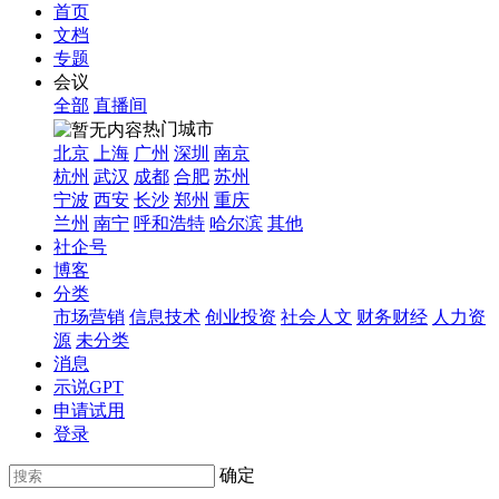
首页
文档
专题
会议
全部
直播间
热门城市
北京
上海
广州
深圳
南京
杭州
武汉
成都
合肥
苏州
宁波
西安
长沙
郑州
重庆
兰州
南宁
呼和浩特
哈尔滨
其他
社企号
博客
分类
市场营销
信息技术
创业投资
社会人文
财务财经
人力资
源
未分类
消息
示说GPT
申请试用
登录
确定