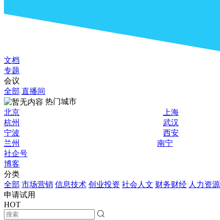
文档
专题
会议
全部
直播间
热门城市
北京
上海
杭州
武汉
宁波
西安
兰州
南宁
社企号
博客
分类
全部
市场营销
信息技术
创业投资
社会人文
财务财经
人力资源
申请试用
HOT