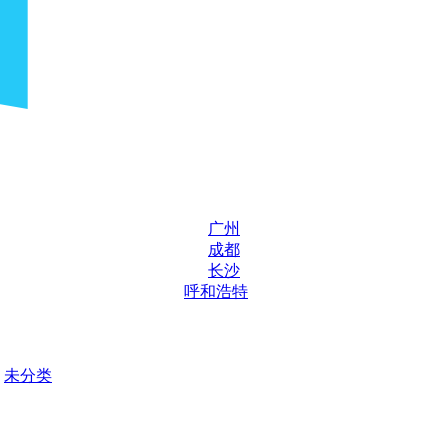
广州
成都
长沙
呼和浩特
未分类