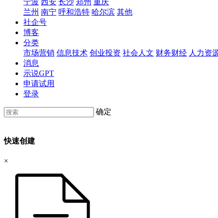
宁波
西安
长沙
郑州
重庆
兰州
南宁
呼和浩特
哈尔滨
其他
社企号
博客
分类
市场营销
信息技术
创业投资
社会人文
财务财经
人力资
消息
示说GPT
申请试用
登录
确定
快速创建
×