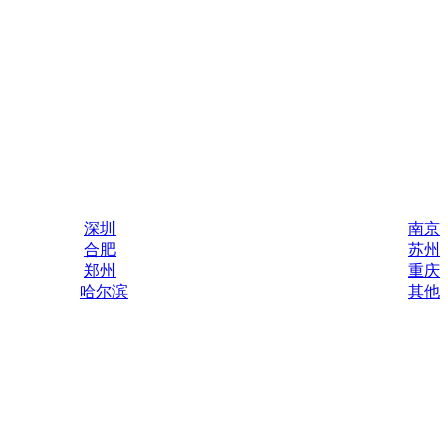
深圳
南京
合肥
苏州
郑州
重庆
哈尔滨
其他