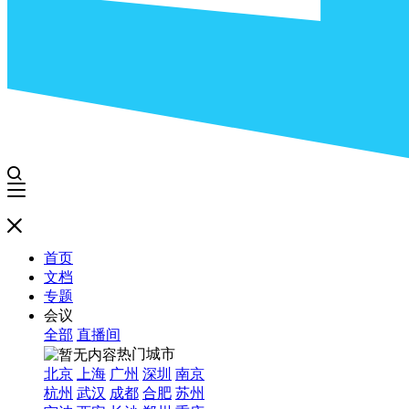
首页
文档
专题
会议
全部
直播间
热门城市
北京
上海
广州
深圳
南京
杭州
武汉
成都
合肥
苏州