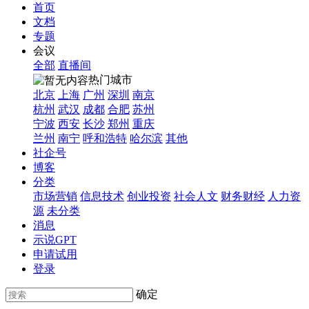
首页
文档
专题
会议
全部
直播间
热门城市
北京
上海
广州
深圳
南京
杭州
武汉
成都
合肥
苏州
宁波
西安
长沙
郑州
重庆
兰州
南宁
呼和浩特
哈尔滨
其他
社企号
博客
分类
市场营销
信息技术
创业投资
社会人文
财务财经
人力资
源
未分类
消息
示说GPT
申请试用
登录
确定