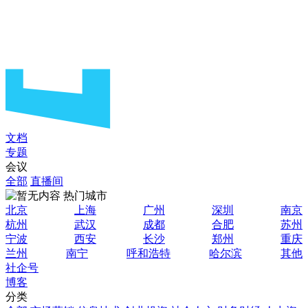
文档
专题
会议
全部
直播间
热门城市
北京
上海
广州
深圳
南京
杭州
武汉
成都
合肥
苏州
宁波
西安
长沙
郑州
重庆
兰州
南宁
呼和浩特
哈尔滨
其他
社企号
博客
分类