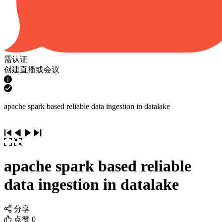
需认证
创建直播或会议
apache spark based reliable data ingestion in datalake
apache spark based reliable
data ingestion in datalake
分享
点赞
0