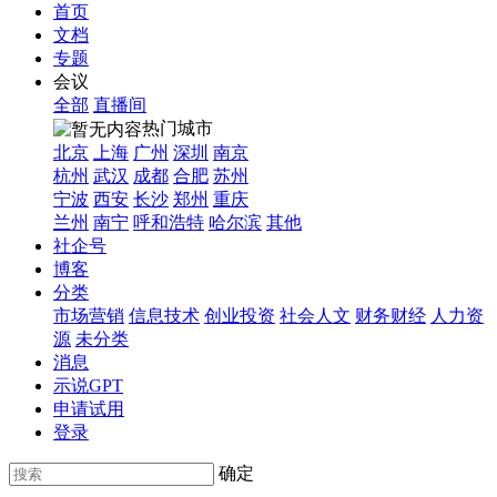
首页
文档
专题
会议
全部
直播间
热门城市
北京
上海
广州
深圳
南京
杭州
武汉
成都
合肥
苏州
宁波
西安
长沙
郑州
重庆
兰州
南宁
呼和浩特
哈尔滨
其他
社企号
博客
分类
市场营销
信息技术
创业投资
社会人文
财务财经
人力资
源
未分类
消息
示说GPT
申请试用
登录
确定