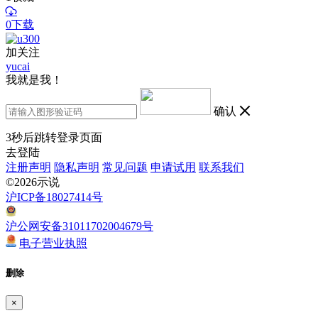
0下载
加关注
yucai
我就是我！
确认
3
秒后跳转登录页面
去登陆
注册声明
隐私声明
常见问题
申请试用
联系我们
©2026示说
沪ICP备18027414号
沪公网安备31011702004679号
电子营业执照
删除
×