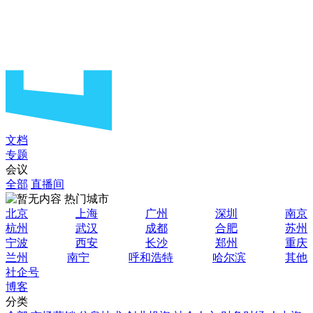
文档
专题
会议
全部
直播间
热门城市
北京
上海
广州
深圳
南京
杭州
武汉
成都
合肥
苏州
宁波
西安
长沙
郑州
重庆
兰州
南宁
呼和浩特
哈尔滨
其他
社企号
博客
分类