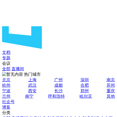
文档
专题
会议
全部
直播间
热门城市
北京
上海
广州
深圳
南京
杭州
武汉
成都
合肥
苏州
宁波
西安
长沙
郑州
重庆
兰州
南宁
呼和浩特
哈尔滨
其他
社企号
博客
分类