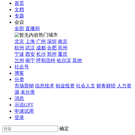
首页
文档
专题
会议
全部
直播间
热门城市
北京
上海
广州
深圳
南京
杭州
武汉
成都
合肥
苏州
宁波
西安
长沙
郑州
重庆
兰州
南宁
呼和浩特
哈尔滨
其他
社企号
博客
分类
市场营销
信息技术
创业投资
社会人文
财务财经
人力资
源
未分类
消息
示说GPT
申请试用
登录
确定