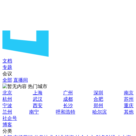
文档
专题
会议
全部
直播间
热门城市
北京
上海
广州
深圳
南京
杭州
武汉
成都
合肥
苏州
宁波
西安
长沙
郑州
重庆
兰州
南宁
呼和浩特
哈尔滨
其他
社企号
博客
分类