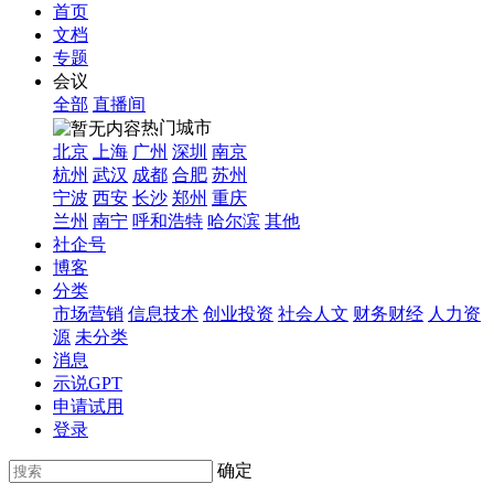
首页
文档
专题
会议
全部
直播间
热门城市
北京
上海
广州
深圳
南京
杭州
武汉
成都
合肥
苏州
宁波
西安
长沙
郑州
重庆
兰州
南宁
呼和浩特
哈尔滨
其他
社企号
博客
分类
市场营销
信息技术
创业投资
社会人文
财务财经
人力资
源
未分类
消息
示说GPT
申请试用
登录
确定