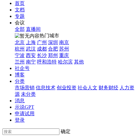
首页
文档
专题
会议
全部
直播间
热门城市
北京
上海
广州
深圳
南京
杭州
武汉
成都
合肥
苏州
宁波
西安
长沙
郑州
重庆
兰州
南宁
呼和浩特
哈尔滨
其他
社企号
博客
分类
市场营销
信息技术
创业投资
社会人文
财务财经
人力资
源
未分类
消息
示说GPT
申请试用
登录
确定