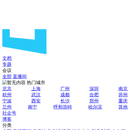
文档
专题
会议
全部
直播间
热门城市
北京
上海
广州
深圳
南京
杭州
武汉
成都
合肥
苏州
宁波
西安
长沙
郑州
重庆
兰州
南宁
呼和浩特
哈尔滨
其他
社企号
博客
分类