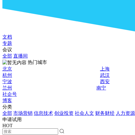
文档
专题
会议
全部
直播间
热门城市
北京
上海
杭州
武汉
宁波
西安
兰州
南宁
社企号
博客
分类
全部
市场营销
信息技术
创业投资
社会人文
财务财经
人力资源
申请试用
HOT