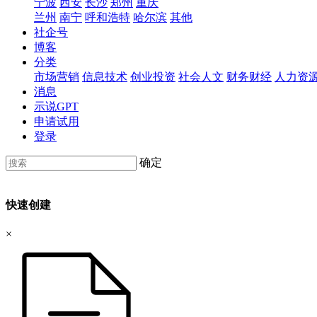
宁波
西安
长沙
郑州
重庆
兰州
南宁
呼和浩特
哈尔滨
其他
社企号
博客
分类
市场营销
信息技术
创业投资
社会人文
财务财经
人力资
消息
示说GPT
申请试用
登录
确定
快速创建
×