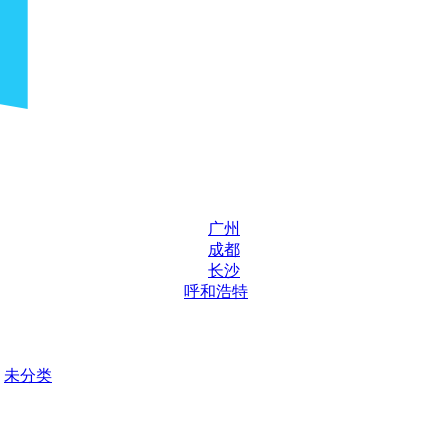
广州
成都
长沙
呼和浩特
未分类