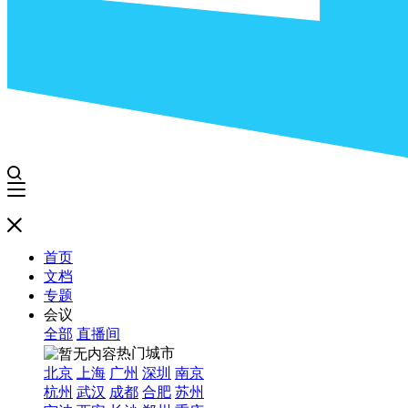
首页
文档
专题
会议
全部
直播间
热门城市
北京
上海
广州
深圳
南京
杭州
武汉
成都
合肥
苏州