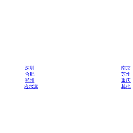
深圳
南京
合肥
苏州
郑州
重庆
哈尔滨
其他