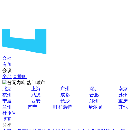
文档
专题
会议
全部
直播间
热门城市
北京
上海
广州
深圳
南京
杭州
武汉
成都
合肥
苏州
宁波
西安
长沙
郑州
重庆
兰州
南宁
呼和浩特
哈尔滨
其他
社企号
博客
分类