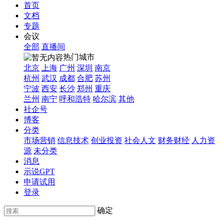
首页
文档
专题
会议
全部
直播间
热门城市
北京
上海
广州
深圳
南京
杭州
武汉
成都
合肥
苏州
宁波
西安
长沙
郑州
重庆
兰州
南宁
呼和浩特
哈尔滨
其他
社企号
博客
分类
市场营销
信息技术
创业投资
社会人文
财务财经
人力资
源
未分类
消息
示说GPT
申请试用
登录
确定