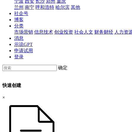
宁波
西安
长沙
郑州
重庆
兰州
南宁
呼和浩特
哈尔滨
其他
社企号
博客
分类
市场营销
信息技术
创业投资
社会人文
财务财经
人力资
消息
示说GPT
申请试用
登录
确定
快速创建
×