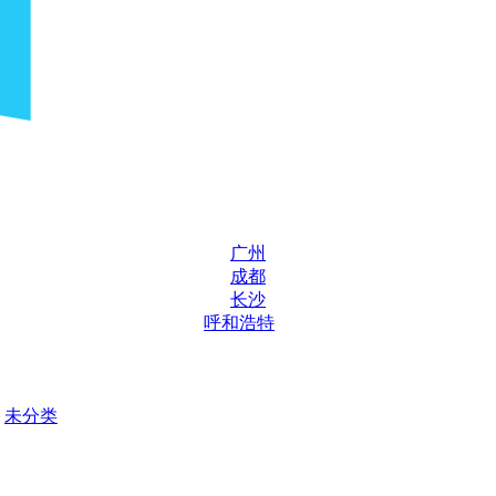
广州
成都
长沙
呼和浩特
未分类