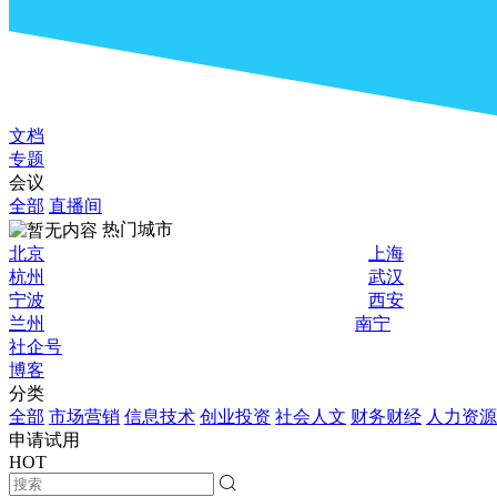
文档
专题
会议
全部
直播间
热门城市
北京
上海
杭州
武汉
宁波
西安
兰州
南宁
社企号
博客
分类
全部
市场营销
信息技术
创业投资
社会人文
财务财经
人力资源
申请试用
HOT