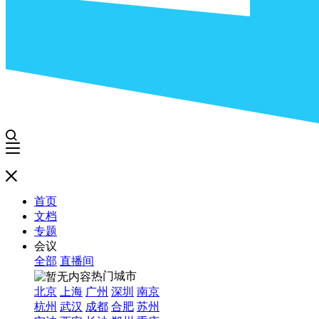
首页
文档
专题
会议
全部
直播间
热门城市
北京
上海
广州
深圳
南京
杭州
武汉
成都
合肥
苏州