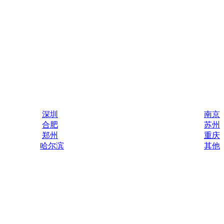
深圳
南京
合肥
苏州
郑州
重庆
哈尔滨
其他