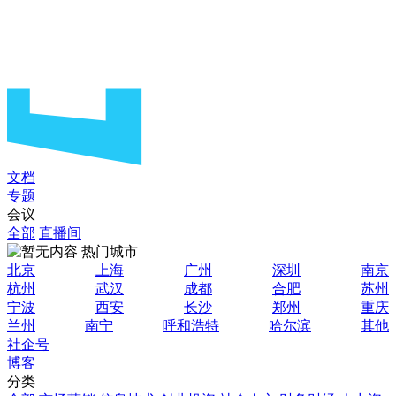
文档
专题
会议
全部
直播间
热门城市
北京
上海
广州
深圳
南京
杭州
武汉
成都
合肥
苏州
宁波
西安
长沙
郑州
重庆
兰州
南宁
呼和浩特
哈尔滨
其他
社企号
博客
分类