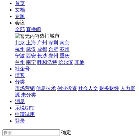
首页
文档
专题
会议
全部
直播间
热门城市
北京
上海
广州
深圳
南京
杭州
武汉
成都
合肥
苏州
宁波
西安
长沙
郑州
重庆
兰州
南宁
呼和浩特
哈尔滨
其他
社企号
博客
分类
市场营销
信息技术
创业投资
社会人文
财务财经
人力资
源
未分类
消息
示说GPT
申请试用
登录
确定