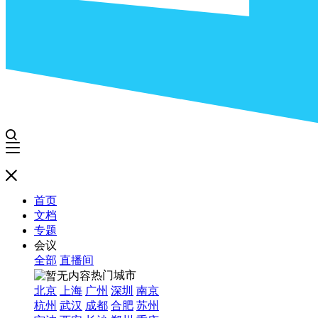
首页
文档
专题
会议
全部
直播间
热门城市
北京
上海
广州
深圳
南京
杭州
武汉
成都
合肥
苏州