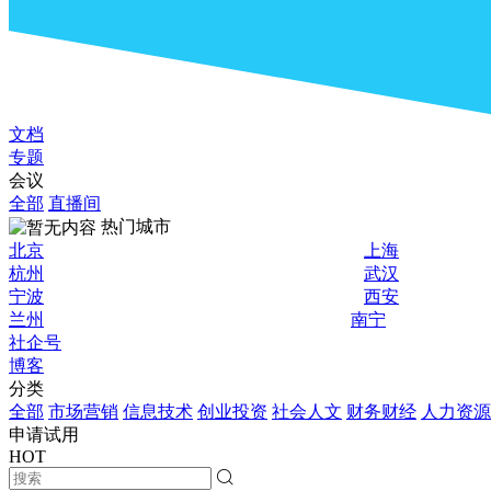
文档
专题
会议
全部
直播间
热门城市
北京
上海
杭州
武汉
宁波
西安
兰州
南宁
社企号
博客
分类
全部
市场营销
信息技术
创业投资
社会人文
财务财经
人力资源
申请试用
HOT