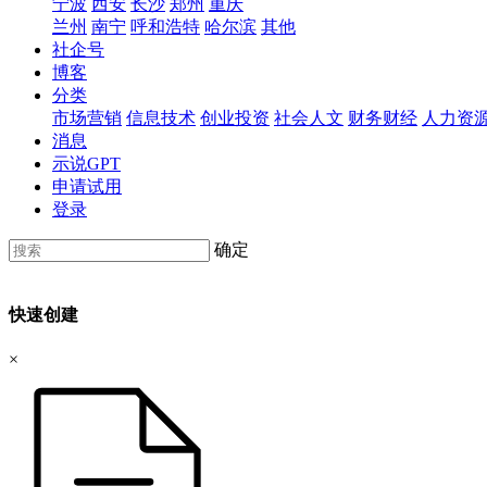
宁波
西安
长沙
郑州
重庆
兰州
南宁
呼和浩特
哈尔滨
其他
社企号
博客
分类
市场营销
信息技术
创业投资
社会人文
财务财经
人力资
消息
示说GPT
申请试用
登录
确定
快速创建
×