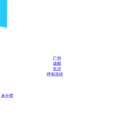
广州
成都
长沙
呼和浩特
未分类