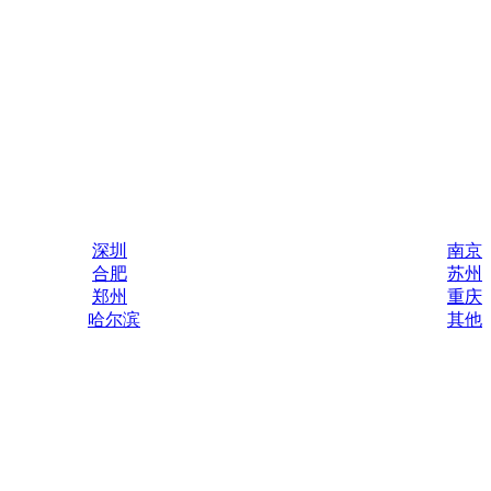
深圳
南京
合肥
苏州
郑州
重庆
哈尔滨
其他