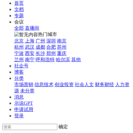
首页
文档
专题
会议
全部
直播间
热门城市
北京
上海
广州
深圳
南京
杭州
武汉
成都
合肥
苏州
宁波
西安
长沙
郑州
重庆
兰州
南宁
呼和浩特
哈尔滨
其他
社企号
博客
分类
市场营销
信息技术
创业投资
社会人文
财务财经
人力资
源
未分类
消息
示说GPT
申请试用
登录
确定