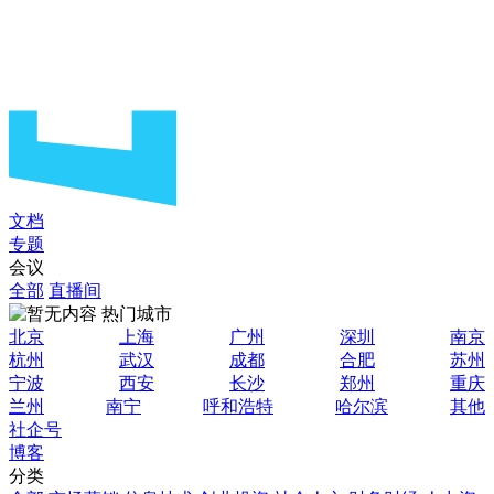
文档
专题
会议
全部
直播间
热门城市
北京
上海
广州
深圳
南京
杭州
武汉
成都
合肥
苏州
宁波
西安
长沙
郑州
重庆
兰州
南宁
呼和浩特
哈尔滨
其他
社企号
博客
分类