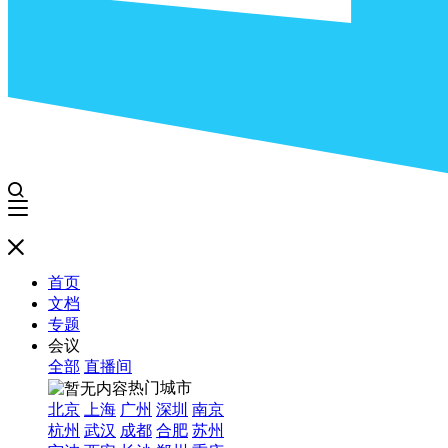
首页
文档
专题
会议
全部
直播间
热门城市
北京
上海
广州
深圳
南京
杭州
武汉
成都
合肥
苏州