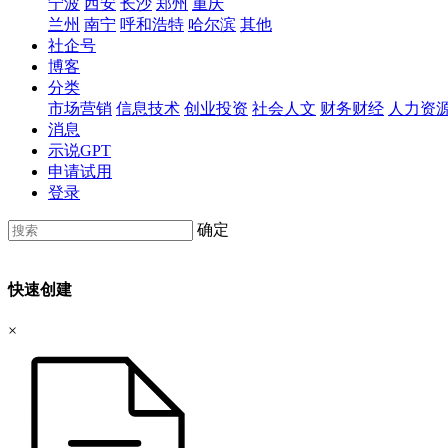
宁波
西安
长沙
郑州
重庆
兰州
南宁
呼和浩特
哈尔滨
其他
社企号
博客
分类
市场营销
信息技术
创业投资
社会人文
财务财经
人力资
消息
示说GPT
申请试用
登录
确定
快速创建
×