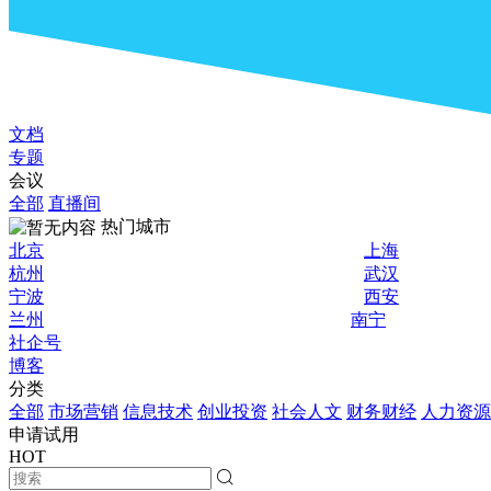
文档
专题
会议
全部
直播间
热门城市
北京
上海
杭州
武汉
宁波
西安
兰州
南宁
社企号
博客
分类
全部
市场营销
信息技术
创业投资
社会人文
财务财经
人力资源
申请试用
HOT