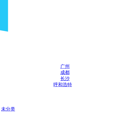
广州
成都
长沙
呼和浩特
未分类