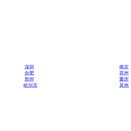
深圳
南京
合肥
苏州
郑州
重庆
哈尔滨
其他