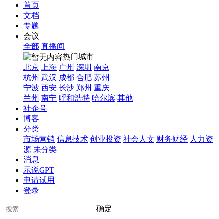
首页
文档
专题
会议
全部
直播间
热门城市
北京
上海
广州
深圳
南京
杭州
武汉
成都
合肥
苏州
宁波
西安
长沙
郑州
重庆
兰州
南宁
呼和浩特
哈尔滨
其他
社企号
博客
分类
市场营销
信息技术
创业投资
社会人文
财务财经
人力资
源
未分类
消息
示说GPT
申请试用
登录
确定