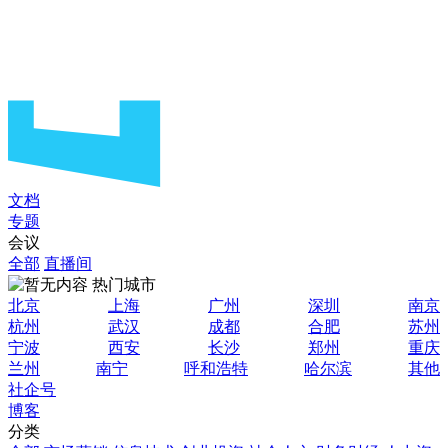
文档
专题
会议
全部
直播间
热门城市
北京
上海
广州
深圳
南京
杭州
武汉
成都
合肥
苏州
宁波
西安
长沙
郑州
重庆
兰州
南宁
呼和浩特
哈尔滨
其他
社企号
博客
分类