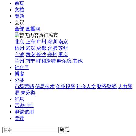
首页
文档
专题
会议
全部
直播间
热门城市
北京
上海
广州
深圳
南京
杭州
武汉
成都
合肥
苏州
宁波
西安
长沙
郑州
重庆
兰州
南宁
呼和浩特
哈尔滨
其他
社企号
博客
分类
市场营销
信息技术
创业投资
社会人文
财务财经
人力资
源
未分类
消息
示说GPT
申请试用
登录
确定