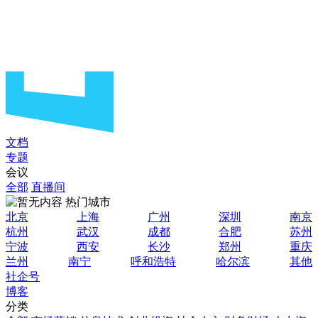
文档
专题
会议
全部
直播间
热门城市
北京
上海
广州
深圳
南京
杭州
武汉
成都
合肥
苏州
宁波
西安
长沙
郑州
重庆
兰州
南宁
呼和浩特
哈尔滨
其他
社企号
博客
分类