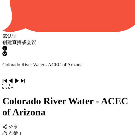
需认证
创建直播或会议
Colorado River Water - ACEC of Arizona
Colorado River Water - ACEC
of Arizona
分享
点赞
1