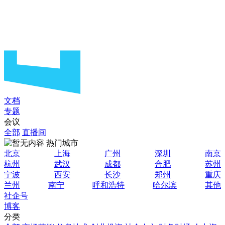
文档
专题
会议
全部
直播间
热门城市
北京
上海
广州
深圳
南京
杭州
武汉
成都
合肥
苏州
宁波
西安
长沙
郑州
重庆
兰州
南宁
呼和浩特
哈尔滨
其他
社企号
博客
分类