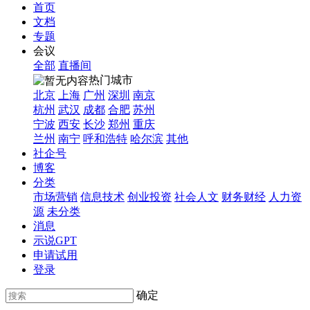
首页
文档
专题
会议
全部
直播间
热门城市
北京
上海
广州
深圳
南京
杭州
武汉
成都
合肥
苏州
宁波
西安
长沙
郑州
重庆
兰州
南宁
呼和浩特
哈尔滨
其他
社企号
博客
分类
市场营销
信息技术
创业投资
社会人文
财务财经
人力资
源
未分类
消息
示说GPT
申请试用
登录
确定