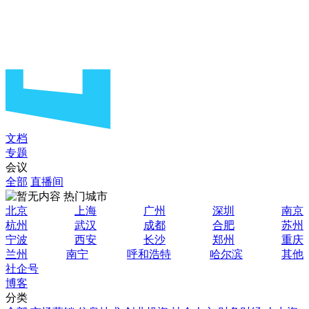
文档
专题
会议
全部
直播间
热门城市
北京
上海
广州
深圳
南京
杭州
武汉
成都
合肥
苏州
宁波
西安
长沙
郑州
重庆
兰州
南宁
呼和浩特
哈尔滨
其他
社企号
博客
分类