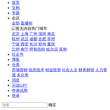
首页
文档
专题
会议
全部
直播间
热门城市
北京
上海
广州
深圳
南京
杭州
武汉
成都
合肥
苏州
宁波
西安
长沙
郑州
重庆
兰州
南宁
呼和浩特
哈尔滨
其他
社企号
博客
分类
市场营销
信息技术
创业投资
社会人文
财务财经
人力资
源
未分类
消息
示说GPT
申请试用
登录
确定