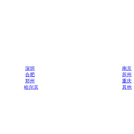
深圳
南京
合肥
苏州
郑州
重庆
哈尔滨
其他