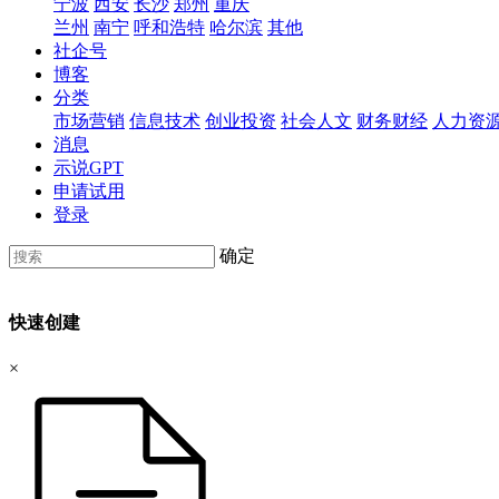
宁波
西安
长沙
郑州
重庆
兰州
南宁
呼和浩特
哈尔滨
其他
社企号
博客
分类
市场营销
信息技术
创业投资
社会人文
财务财经
人力资
消息
示说GPT
申请试用
登录
确定
快速创建
×