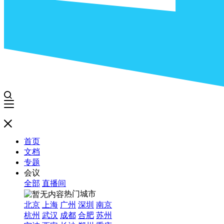
首页
文档
专题
会议
全部
直播间
热门城市
北京
上海
广州
深圳
南京
杭州
武汉
成都
合肥
苏州