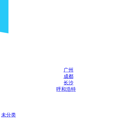
广州
成都
长沙
呼和浩特
未分类