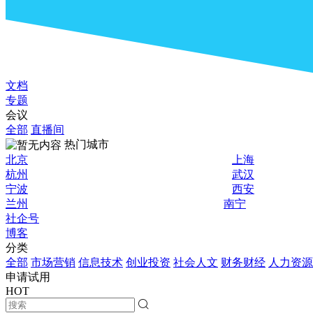
文档
专题
会议
全部
直播间
热门城市
北京
上海
杭州
武汉
宁波
西安
兰州
南宁
社企号
博客
分类
全部
市场营销
信息技术
创业投资
社会人文
财务财经
人力资源
申请试用
HOT