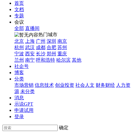
首页
文档
专题
会议
全部
直播间
热门城市
北京
上海
广州
深圳
南京
杭州
武汉
成都
合肥
苏州
宁波
西安
长沙
郑州
重庆
兰州
南宁
呼和浩特
哈尔滨
其他
社企号
博客
分类
市场营销
信息技术
创业投资
社会人文
财务财经
人力资
源
未分类
消息
示说GPT
申请试用
登录
确定