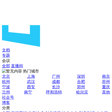
文档
专题
会议
全部
直播间
热门城市
北京
上海
广州
深圳
南京
杭州
武汉
成都
合肥
苏州
宁波
西安
长沙
郑州
重庆
兰州
南宁
呼和浩特
哈尔滨
其他
社企号
博客
分类