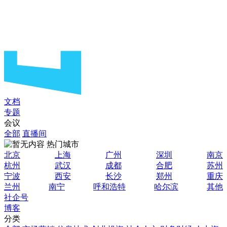
文档
专题
会议
全部
直播间
热门城市
北京
上海
广州
深圳
南京
杭州
武汉
成都
合肥
苏州
宁波
西安
长沙
郑州
重庆
兰州
南宁
呼和浩特
哈尔滨
其他
社企号
博客
分类