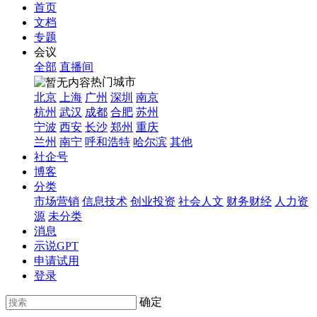
首页
文档
专题
会议
全部
直播间
热门城市
北京
上海
广州
深圳
南京
杭州
武汉
成都
合肥
苏州
宁波
西安
长沙
郑州
重庆
兰州
南宁
呼和浩特
哈尔滨
其他
社企号
博客
分类
市场营销
信息技术
创业投资
社会人文
财务财经
人力资
源
未分类
消息
示说GPT
申请试用
登录
确定