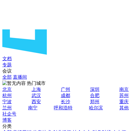
文档
专题
会议
全部
直播间
热门城市
北京
上海
广州
深圳
南京
杭州
武汉
成都
合肥
苏州
宁波
西安
长沙
郑州
重庆
兰州
南宁
呼和浩特
哈尔滨
其他
社企号
博客
分类