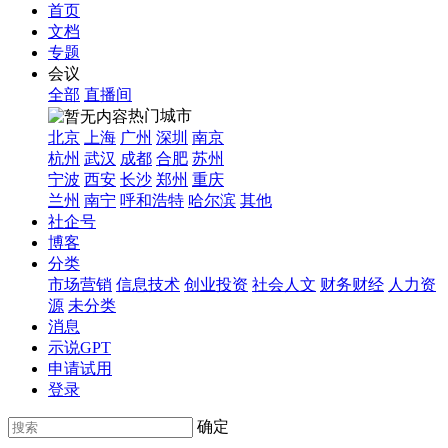
首页
文档
专题
会议
全部
直播间
热门城市
北京
上海
广州
深圳
南京
杭州
武汉
成都
合肥
苏州
宁波
西安
长沙
郑州
重庆
兰州
南宁
呼和浩特
哈尔滨
其他
社企号
博客
分类
市场营销
信息技术
创业投资
社会人文
财务财经
人力资
源
未分类
消息
示说GPT
申请试用
登录
确定